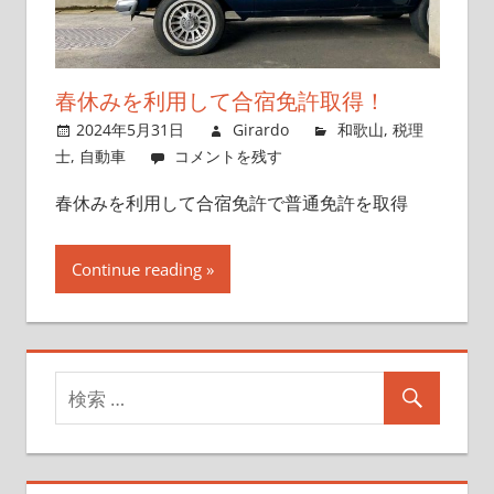
る
新
し
春休みを利用して合宿免許取得！
い
2024年5月31日
Girardo
和歌山
,
税理
空
士
,
自動車
コメントを残す
か
ら
春休みを利用して合宿免許で普通免許を取得
の
挨
Continue reading
拶。