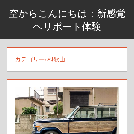
コ
空からこんにちは：新感覚
ン
テ
ヘリポート体験
ン
空
ツ
と
へ
一
ス
カテゴリー: 和歌山
体
キ
化。
ッ
ヘ
プ
リ
ポ
ー
ト
で
感
じ